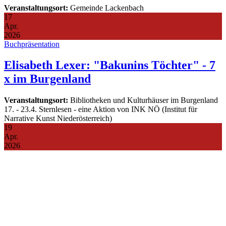
Veranstaltungsort:
Gemeinde Lackenbach
17
Apr.
2026
Buchpräsentation
Elisabeth Lexer: "Bakunins Töchter" - 7
x im Burgenland
Veranstaltungsort:
Bibliotheken und Kulturhäuser im Burgenland
17. - 23.4. Sternlesen - eine Aktion von INK NÖ (Institut für
Narrative Kunst Niederösterreich)
19
Apr.
2026
Buchpräsentation
Herbert Brettl: "Das Lager Lackenbach"
Veranstaltungsort:
Dorfmuseum Mönchhof
|
Stadt:
Mönchhof,
Österreich
05
Mai