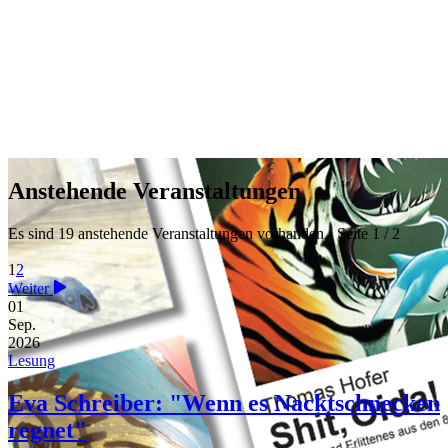
Anstehende Veranstaltungen
Es sind 19 anstehende Veranstaltungen vorhanden
- Seite 1 / 2
1
2
Weiter
01
Sep.
2026
Lesung
Eva Schreiber: "Wenn es Nacktschnecken
regnet"