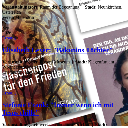
Veranstaltungsort:
Raum der Begegnung
|
Stadt:
Neunkirchen,
Österreich
Verein Mittendrin
07
Sep.
2026
Lesung
Elisabeth Lexer: "Bakunins Töchter"
Veranstaltungsort:
Eboard Museum
|
Stadt:
Klagenfurt am
Wörthersee, Österreich
Literatur:montag von Buch 13
08
Sep.
2026
Lesung
Stefanie Frank: "Immer wenn ich mit
Jesus chille"
Veranstaltungsort:
werkstatt für kunst im leben
|
Stadt: