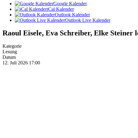
Google Kalender
iCal Kalender
Outlook Kalender
Outlook Live Kalender
Raoul Eisele, Eva Schreiber, Elke Steiner 
Kategorie
Lesung
Datum
12. Juli 2026
17:00
Veranstaltungsort
Atelier Eveline Lehner - 54, Eisenstädter Straße, Schützen am Gebi
7081, Österreich
Eine Veranstaltung der GAV Regionalgruppe Burgenland
Alle Daten
12. Juli 2026
17:00