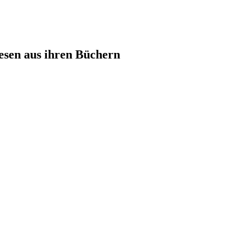
lesen aus ihren Büchern
rge, Bezirk Eisenstadt-Umgebung, Burgenland
Newsletter Anmeldung