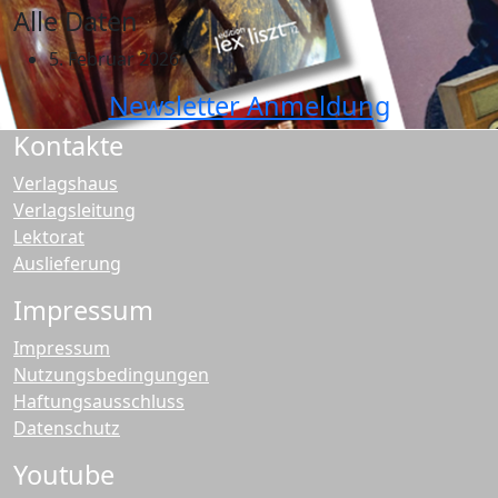
Alle Daten
5. Februar 2026
Newsletter Anmeldung
Kontakte
Verlagshaus
Verlagsleitung
Lektorat
Auslieferung
Impressum
Impressum
Nutzungsbedingungen
Haftungsausschluss
Datenschutz
Youtube