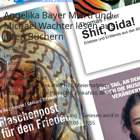
Angelika Bayer Miertl und
Michael Wachter lesen aus
ihren Büchern
Kategorie
Lesung
Datum
5. Februar 2026
Veranstaltungsort
HTL Pinkafeld - Pinkafeld HTL, Meierhofplatz,
Katastralgemeinde Pinkafeld, Pinkafeld, Bezirk
Oberwart, Burgenland
7423, Österreich
Keine öffentiche Veranstaltung | Gelesen wird in zwei
Blöcken: 08:15 - 10:00 und 10:00 - 11:55