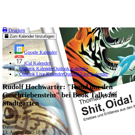
Drucken
Zum Kalender hinzufügen
Google Kalender
iCal Kalender
Outlook Kalender
Outlook Live Kalender
Rudolf Hochwarter: "Rund um den
Geschriebenstein" bei Book Talks im
Stadtgarten
Kategorie
Lesung
Datum
13. August 2025
18:00