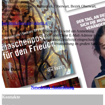
Veranstaltungsort
Stadtgarten Oberwart - Kulturpark, Oberwart, Bezirk Oberwart,
Burgenland
7400, Österreich
Webseite
buecherei.oberwart@akbgld.at
Eine Veranstaltung der AK Oberwart: Es wird um Anmeldung
ersucht unter: 03352-32588-3504 oder
Diese E-Mail-Adresse ist vor
Spambots geschützt! Zur Anzeige muss JavaScript eingeschaltet
sein.
.
Bei Schlechtwetter findet die Veranstaltung im großen Saal der
AK Oberwart statt.
Alle Daten
13. August 2025
18:00
Newsletter Anmeldung
Kontakte