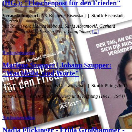
(HG.): "Flaschenpost für den Frieden"
Veranstaltungsort:
AK Bücherei Eisenstadt
|
Stadt:
Eisenstadt,
Österreich
Mit Texten von: Hamed Abboud, Sanja Abramović, Gerhard
Altmann, cracktheresister, Petra Ganglbauer,
[...]
27
Sep.
2025
Buchpräsentation
Marlene Szupper | Johann Szupper:
"Was bleibt, sind Worte"
Veranstaltungsort:
Schnabls Gastwirtschaft
|
Stadt:
Piringsdorf,
Österreich
Anton Böhm - Briefe zwischen Krieg und Hoffnung (1941 - 1944)
30
Sep.
2025
Buchpräsentation
Nadja Flickinger - Frida Großhammer -