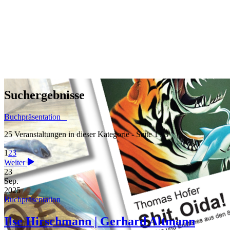
Suchergebnisse
Buchpräsentation
25 Veranstaltungen in dieser Kategorie
- Seite 1 / 3
1
2
3
Weiter
23
Sep.
2025
Buchpräsentation
Ilse Hirschmann | Gerhard Altmann