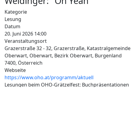
Weidinger: "Oh Yeah"
Kategorie
Lesung
Datum
20. Juni 2026
14:00
Veranstaltungsort
Grazerstraße 32 - 32, Grazerstraße, Katastralgemeinde
Oberwart, Oberwart, Bezirk Oberwart, Burgenland
7400, Österreich
Webseite
https://www.oho.at/programm/aktuell
Lesungen beim OHO-Grätzelfest: Buchpräsentationen
von Traude Veran 14.00 Uhr und Stefan Weidinger
15.00 Uhr, Lesungen Katharina Tiwald 16.00 Uhr und
Michaela Frühstück 17.00 Uhr.
Alle Daten